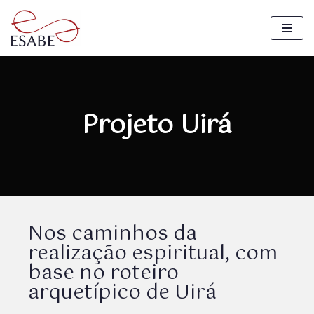
Pular
para
o
conteúdo
Projeto Uirá
Nos caminhos da
realização espiritual, com
base no roteiro
arquetípico de Uirá